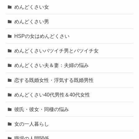
めんどくさい女
めんどくさい男
HSPの女はめんどくさい
めんどくさいバツイチ男とバツイチ女
めんどくさい夫＆妻：夫婦の悩み
恋する既婚女性・浮気する既婚男性
めんどくさい40代男性＆40代女性
彼氏・彼女・同棲の悩み
女の一人暮らし
職場の人間関係