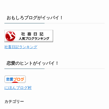
おもしろブログがイッパイ！
社畜日記ランキング
恋愛のヒントがイッパイ！
にほんブログ村
カテゴリー