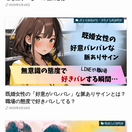
2025年3月16日
恋する既婚女性・浮気する既婚男性
既婚女性の「好意がバレバレ」な脈ありサインとは？
職場の態度で好きバレしてる？
2025年3月16日
職場の人間関係