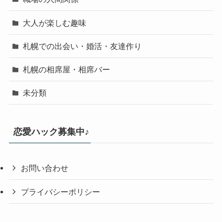
大人が楽しむ趣味
札幌での出会い・婚活・友達作り
札幌の相席屋・相席バー
未分類
恋愛ハック募集中♪
お問い合わせ
プライバシーポリシー