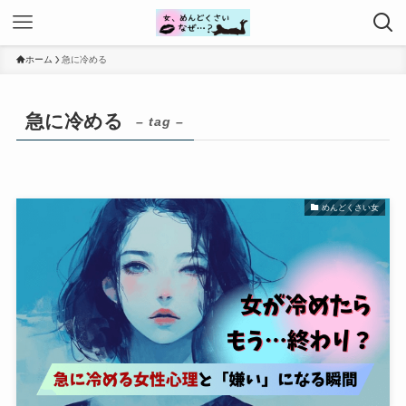
ホーム
急に冷める
急に冷める
– tag –
めんどくさい女