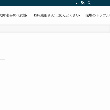
代男性＆40代女性
HSP(繊細さん)はめんどくさい
職場のトラブル