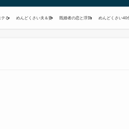
モテる
めんどくさい夫＆妻
既婚者の恋と浮気
めんどくさい40