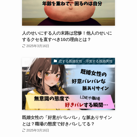
人のせいにする人の末路は悲惨！他人のせいに
するクセを直すべき10の理由とは？
2025年3月16日
恋する既婚女性・浮気する既婚男性
既婚女性の「好意がバレバレ」な脈ありサイン
とは？職場の態度で好きバレしてる？
2025年3月16日