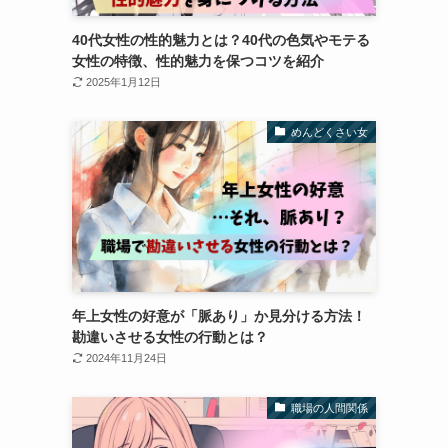
40代女性の性的魅力とは？40代の色気やモテる
女性の特徴、性的魅力を保つコツを紹介
2025年1月12日
めんどくさい女
年上女性の好意が「脈あり」か見分ける方法！
勘違いさせる女性の行動とは？
2024年11月24日
職場の人間関係