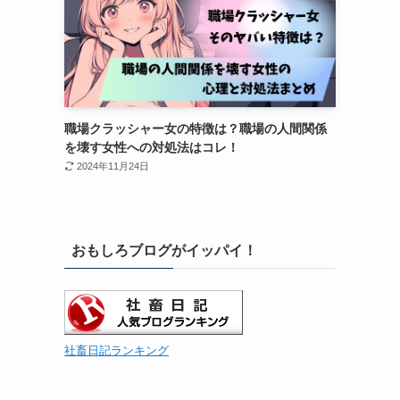
職場クラッシャー女の特徴は？職場の人間関係
を壊す女性への対処法はコレ！
2024年11月24日
おもしろブログがイッパイ！
社畜日記ランキング