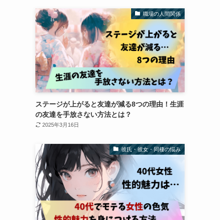
職場の人間関係
ステージが上がると友達が減る8つの理由！生涯
の友達を手放さない方法とは？
2025年3月16日
彼氏・彼女・同棲の悩み