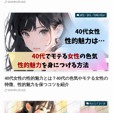
2025年3月16日
彼氏・彼女・同棲の悩み
40代女性の性的魅力とは？40代の色気やモテる女性の
特徴、性的魅力を保つコツを紹介
2025年1月12日
めんどくさい女