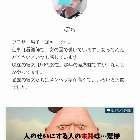
ぽち
アラサー男子「ぽち」です。
仕事は看護師で、女の園で働いています。女ってめん
どくさいといつも感じています。
現在の彼女は50代女性。超年の差恋愛ですが、なんと
かやってます。
過去の彼女たちはメンヘラ率が高くて、いろいろ大変
でした。
職場の人間関係