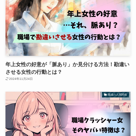
年上女性の好意が「脈あり」か見分ける方法！勘違い
させる女性の行動とは？
2024年11月24日
職場の人間関係