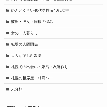
めんどくさい40代男性＆40代女性
彼氏・彼女・同棲の悩み
女の一人暮らし
職場の人間関係
大人が楽しむ趣味
札幌での出会い・婚活・友達作り
札幌の相席屋・相席バー
未分類