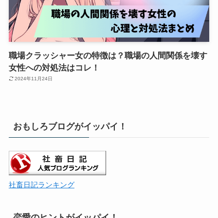
職場クラッシャー女の特徴は？職場の人間関係を壊す
女性への対処法はコレ！
2024年11月24日
おもしろブログがイッパイ！
社畜日記ランキング
恋愛のヒントがイッパイ！