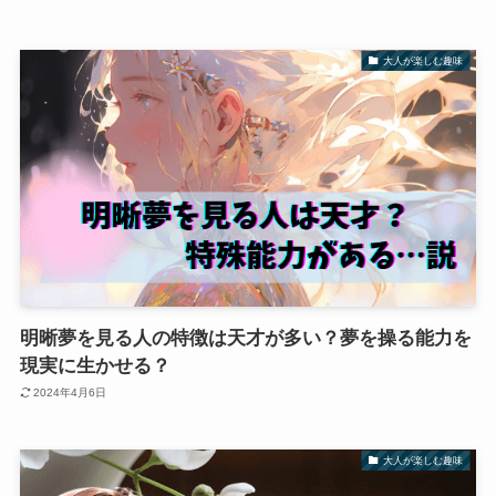
大人が楽しむ趣味
明晰夢を見る人の特徴は天才が多い？夢を操る能力を
現実に生かせる？
2024年4月6日
大人が楽しむ趣味