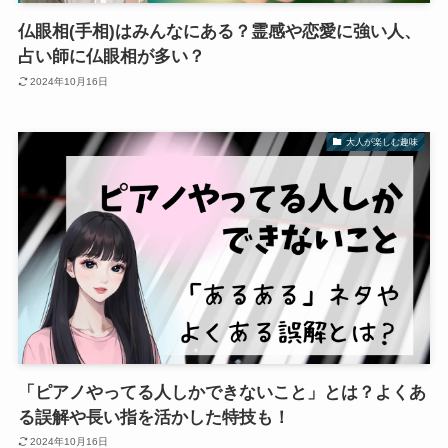
仏眼相(手相)はみんなにある？霊感や恋愛に強い人、
占い師に仏眼相が多い？
2024年10月16日
大人が楽しむ趣味
「ピアノやってる人しかできないこと」とは？よくあ
る誤解や長い指を活かした特技も！
2024年10月16日