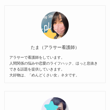
たま（アラサー看護師）
アラサーで看護師をしています。
人間関係の悩みや恋愛のライフハック、ほっと息抜き
できる話題を提供していきます。
大好物は、「めんどくさい女」ネタです。