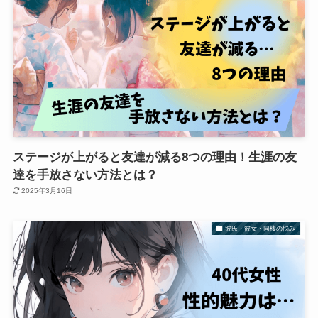
ステージが上がると友達が減る8つの理由！生涯の友
達を手放さない方法とは？
2025年3月16日
彼氏・彼女・同棲の悩み