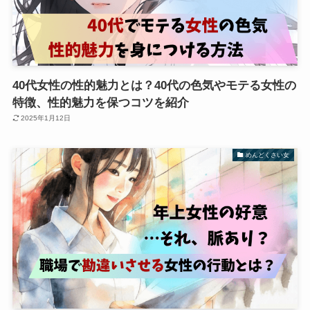
40代女性の性的魅力とは？40代の色気やモテる女性の
特徴、性的魅力を保つコツを紹介
2025年1月12日
めんどくさい女