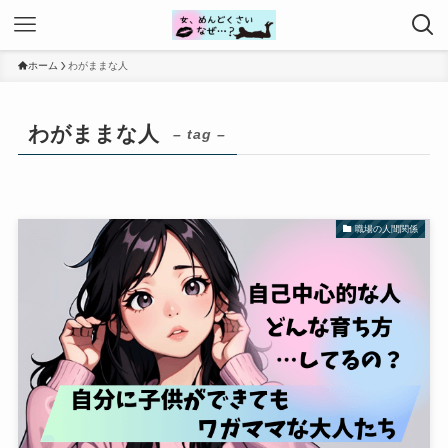
ホーム
わがままな人
わがままな人
– tag –
職場の人間関係