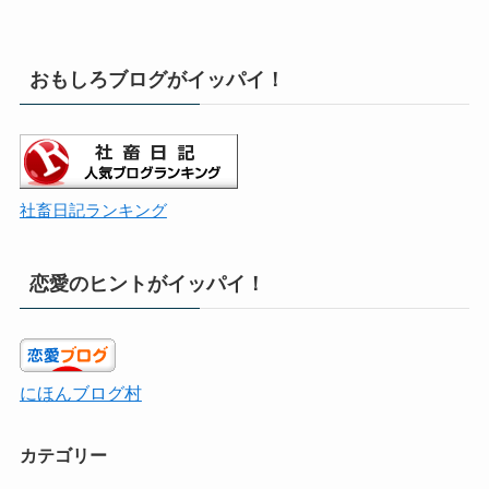
おもしろブログがイッパイ！
社畜日記ランキング
恋愛のヒントがイッパイ！
にほんブログ村
カテゴリー