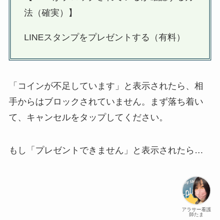
法（確実）】
LINEスタンプをプレゼントする（有料）
「コインが不足しています」と表示されたら、相
手からはブロックされていません。まず落ち着い
て、キャンセルをタップしてください。
もし「プレゼントできません」と表示されたら…
アラサー看護
師たま