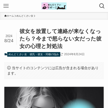
ホーム
めんどくさい女
彼女を放置して連絡が来なくなっ
2024
たら？今まで怒らない女だった彼
8/24
女の心理と対処法
2024年8月24日
めんどくさい女
彼氏・彼女・同棲の悩み
当サイトのコンテンツには広告が含まれる場合があり
ます。