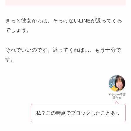
きっと彼女からは、そっけないLINEが返ってくる
でしょう。
それでいいのです。返ってくれば…、もう十分で
す。
アラサー看護
師たま
私？この時点でブロックしたことあり