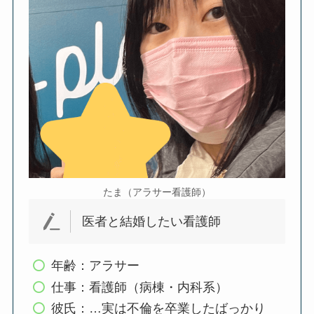
たま（アラサー看護師）
医者と結婚したい看護師
年齢：アラサー
仕事：看護師（病棟・内科系）
彼氏：…実は不倫を卒業したばっかり