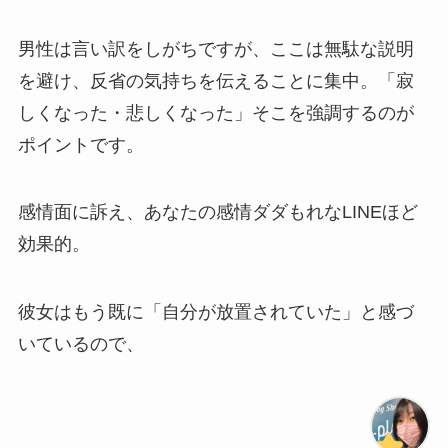
男性は言い訳をしがちですが、ここは無駄な説明
を避け、反省の気持ちを伝えることに集中。「寂
しくなった・悲しくなった」そこを強調するのが
ポイントです。
感情面に訴え、あなたの感情ダダもれなLINEほど
効果的。
彼女はもう既に「自分が放置されていた」と感づ
いているので、