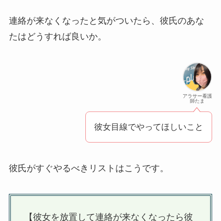
連絡が来なくなったと気がついたら、彼氏のあな
たはどうすれば良いか。
アラサー看護
師たま
彼女目線でやってほしいこと
彼氏がすぐやるべきリストはこうです。
【彼女を放置して連絡が来なくなったら彼