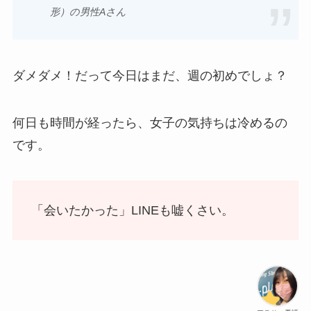
形）の男性Aさん
ダメダメ！だって今日はまだ、週の初めでしょ？
何日も時間が経ったら、女子の気持ちは冷めるの
です。
「会いたかった」LINEも嘘くさい。