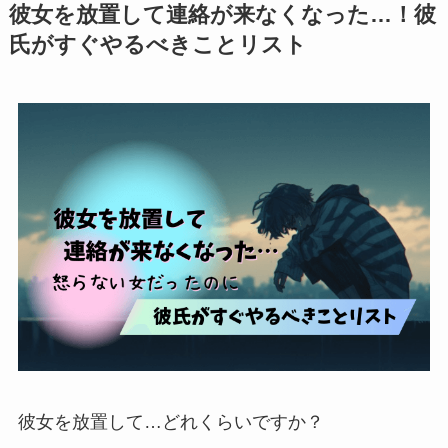
彼女を放置して連絡が来なくなった…！彼
氏がすぐやるべきことリスト
彼女を放置して…どれくらいですか？