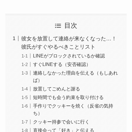
目次
彼女を放置して連絡が来なくなった…！
彼氏がすぐやるべきことリスト
LINEがブロックされているか確認
すぐLINEする（安否確認）
連絡しなかった理由を伝える（もしあれ
ば）
放置してごめんと謝る
短時間でも会う約束を取り付ける
手作りでクッキーを焼く（反省の気持
ち）
クッキー持参で会いに行く
直接会って「好き」と伝える